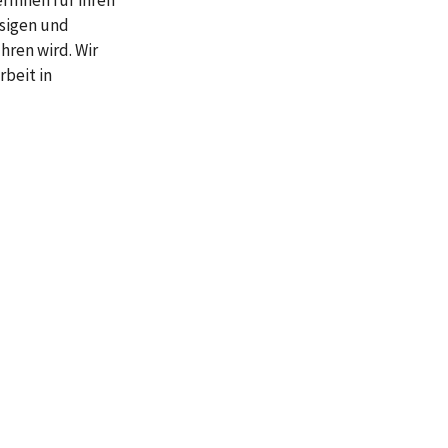
rInnen für ihren
sigen und
hren wird. Wir
beit in