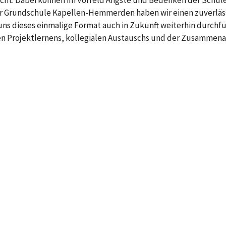
cht. Dabei können im Vorfeld Ängste und Bedenken der Schüle
 Grundschule Kapellen-Hemmerden haben wir einen zuverläs
s dieses einmalige Format auch in Zukunft weiterhin durchfü
n Projektlernens, kollegialen Austauschs und der Zusammenar