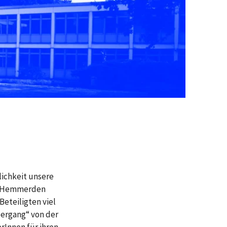
ichkeit unsere
len-Hemmerden
eteiligten viel
bergang“ von der