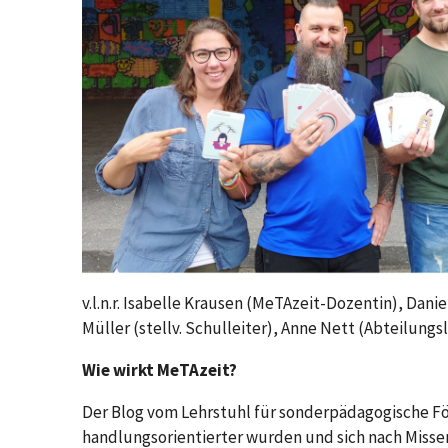
v.l.n.r. Isabelle Krausen (MeTAzeit-Dozentin), Dani
Müller (stellv. Schulleiter), Anne Nett (Abteilungsl
Wie wirkt MeTAzeit?
Der Blog vom Lehrstuhl für sonderpädagogische Förd
handlungsorientierter wurden und sich nach Misse