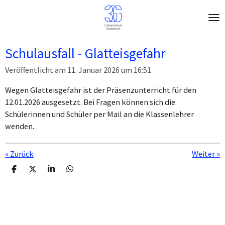
Zum
Hauptinhalt
springen
Schulausfall - Glatteisgefahr
Veröffentlicht am 11. Januar 2026 um 16:51
Wegen Glatteisgefahr ist der Präsenzunterricht für den
12.01.2026 ausgesetzt. Bei Fragen können sich die
Schülerinnen und Schüler per Mail an die Klassenlehrer
wenden.
«
Zurück
Weiter
»
T
T
T
T
e
e
e
e
i
i
i
i
l
l
l
l
e
e
e
e
n
n
n
n